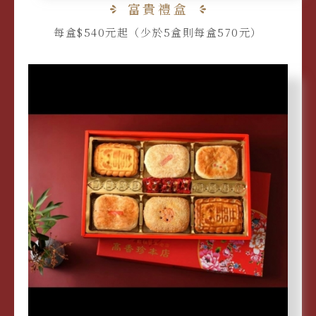
富貴禮盒
每盒$540元起（少於5盒則每盒570元）