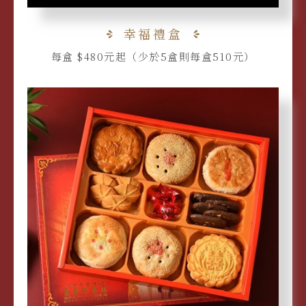
幸福禮盒
每盒 $480元起（少於5盒則每盒510元）