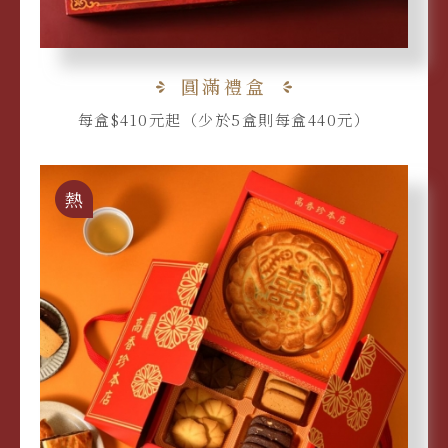
圓滿禮盒
每盒$410元起（少於5盒則每盒440元）
熱