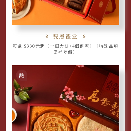
雙層禮盒
每盒 $330元起（一個大餅+4個餅乾）（特殊品項
需補差價）
熱