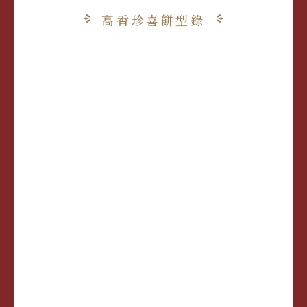
高香珍喜餅型錄
喜餅訂購單
伴手禮訂購單
前往門市