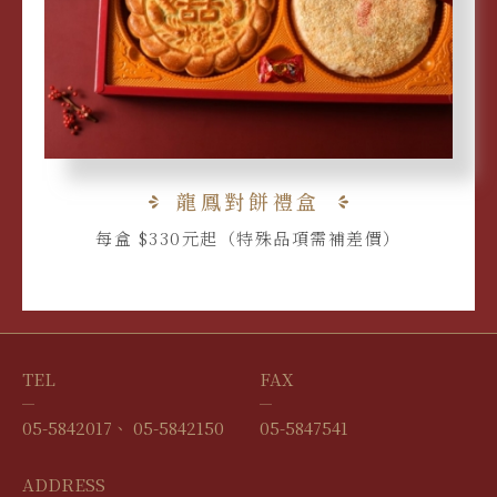
龍鳳對餅禮盒
每盒 $330元起（特殊品項需補差價）
TEL
FAX
05-5842017
05-5842150
05-5847541
ADDRESS