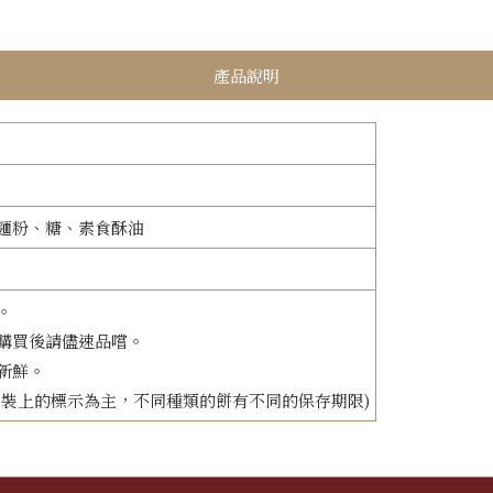
產品說明
喜餅訂購單
麵粉、糖、素食酥油
。
購買後請儘速品嚐。
新鮮。
依包裝上的標示為主，不同種類的餅有不同的保存期限)