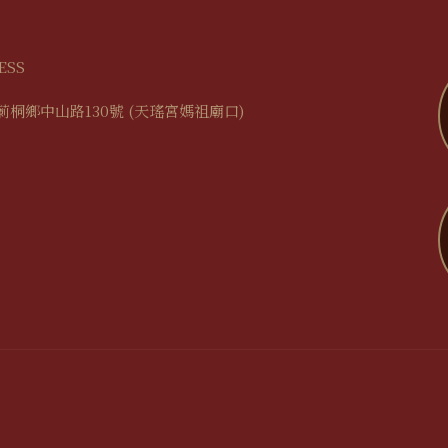
ESS
莿桐鄉中山路130號 (天瑤宮媽祖廟口)