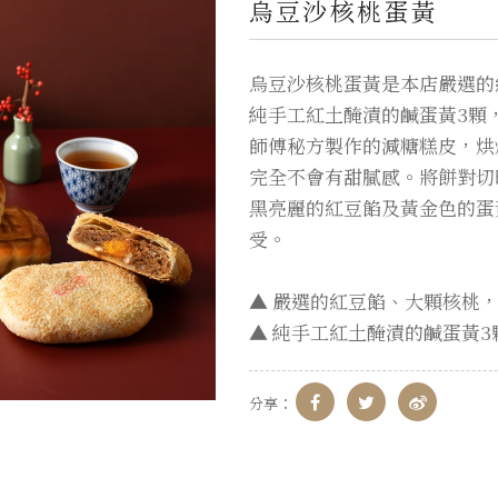
烏豆沙核桃蛋黃
烏豆沙核桃蛋黃是本店嚴選的
純手工紅土醃漬的鹹蛋黃3顆
師傅秘方製作的減糖糕皮，烘
完全不會有甜膩感。將餅對切
黑亮麗的紅豆餡及黃金色的蛋
受。
▲ 嚴選的紅豆餡、大顆核桃
▲ 純手工紅土醃漬的鹹蛋黃
分享：