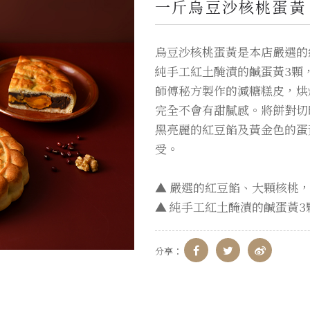
一斤烏豆沙核桃蛋黃
烏豆沙核桃蛋黃是本店嚴選的
純手工紅土醃漬的鹹蛋黃3顆
師傅秘方製作的減糖糕皮，烘
完全不會有甜膩感。將餅對切
黑亮麗的紅豆餡及黃金色的蛋
受。
▲ 嚴選的紅豆餡、大顆核桃
▲ 純手工紅土醃漬的鹹蛋黃
分享：