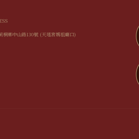
ESS
莿桐鄉中山路130號 (天瑤宮媽祖廟口)